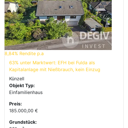
8,84%
Rendite p.a
63% unter Marktwert: EFH bei Fulda als
Kapitalanlage mit Nießbrauch, kein Einzug
Künzell
Objekt Typ:
Einfamilienhaus
Preis:
185.000,00 €
Grundstück: