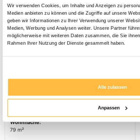
Wir verwenden Cookies, um Inhalte und Anzeigen zu personal
Medien anbieten zu können und die Zugriffe auf unsere Web
geben wir Informationen zu Ihrer Verwendung unserer Websit
5,18%
Rendite p.a
Medien, Werbung und Analysen weiter. Unsere Partner führe
möglicherweise mit weiteren Daten zusammen, die Sie ihnen b
Kapitalanlage mit 5,2 % Mietrendite · modernisiertes
Rahmen Ihrer Nutzung der Dienste gesammelt haben.
Bad · Garage & Keller inklusive
Ranstadt
Objekt Typ:
Wohnung im Erdgeschoss
Preis:
Alle zulassen
139.000,00 €
Zimmer:
Anpassen
3
Wohnfläche:
79 m²