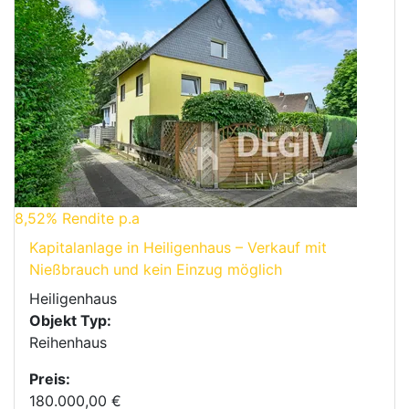
8,52%
Rendite p.a
Kapitalanlage in Heiligenhaus – Verkauf mit
Nießbrauch und kein Einzug möglich
Heiligenhaus
Objekt Typ:
Reihenhaus
Preis:
180.000,00 €