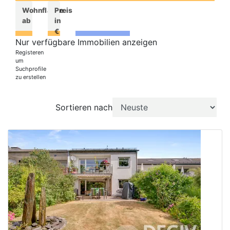
Immobilien
Wohnfläche
Preis
ab
in
anzeigen
€
Nur verfügbare Immobilien anzeigen
Registeren
um
Suchprofile
zu erstellen
Sortieren nach