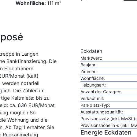
Wohnfläche:
111 m²
xposé
Eckdaten
treppe in Langen
Marktwert:
hne Bankfinanzierung. Die
Baujahr:
en Eigentümern
Zimmer:
 EUR/Monat (kalt)
Wohnfläche:
 werden notariell
Heizungsart:
lich. Die Zahlen im
Anzahl der Garagen:
ige Kaltmiete: bis zu
Verkauf mit:
eld: ca. 636 EUR/Monat
Parkplatz-Typ:
Ausstattungsqualität:
erung möglich So
Provisionssatz (inkl. MwSt.):
 die Wohnung und die
Provisionshöhe in € (inkl. M
n. Ab Tag 1 erhalten Sie
Energie Eckdaten
ne Rückanmietung