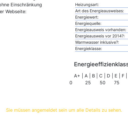
g ohne Einschränkung
Heizungsart:
Art des Energieausweises:
er Webseite:
Energiewert:
Energiequelle:
Energieausweis vorhanden:
Energieausweis vor 2014?:
Warmwasser inklusive?:
Energieklasse:
Energieeffizienklas
A+
|
A
|
B
|
C
|
D
|
E
|
F
|
0
25
50
75
Sie müssen angemeldet sein um alle Details zu sehen.