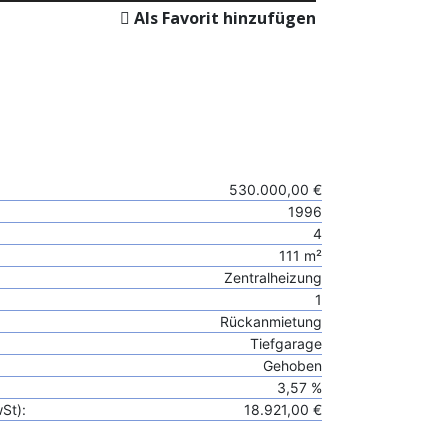
Als Favorit hinzufügen
530.000,00 €
1996
4
111 m²
Zentralheizung
1
Rückanmietung
Tiefgarage
Gehoben
3,57 %
wSt):
18.921,00 €