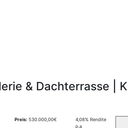
erie & Dachterrasse | K
Preis:
530.000,00€
4,08%
Rendite
p.a